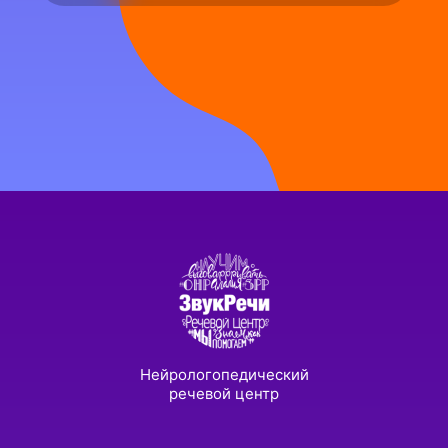
Нейрологопедический
речевой центр