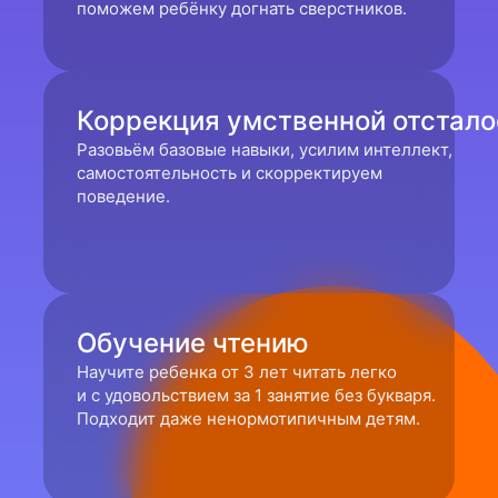
поможем ребёнку догнать сверстников.
Коррекция умственной отстало
Разовьём базовые навыки, усилим интеллект,
самостоятельность и скорректируем
поведение.
Обучение чтению
Научите ребенка от 3 лет читать легко
и с удовольствием за 1 занятие без букваря.
Подходит даже ненормотипичным детям.