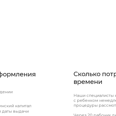
Сколько пот
оформления
времени
ждении
Наши специалисты 
с ребенком немедле
процедуры рассмот
инский капитал
и даты выдачи
Через 20 рабочих д