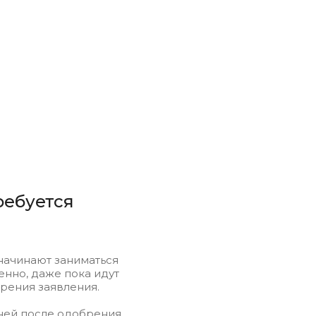
ребуется
начинают заниматься
нно, даже пока идут
рения заявления.
ней после одобрения