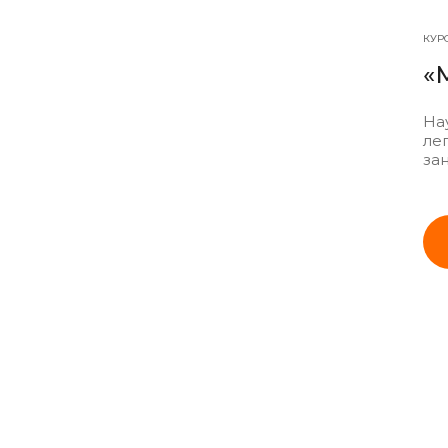
КУР
«
Нау
лег
за