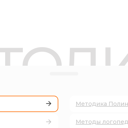
ТОД
Методика Поли
Методы логопе