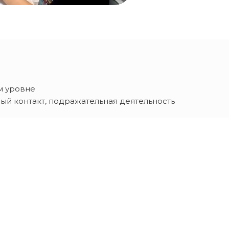
м уровне
ный контакт, подражательная деятельность
ровался лепет
О - резонанс, устойчиво появляются новые слова
ельности и коммуникациях