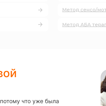
Метод сенсо/мо
Метод АБА тера
вой
потому что уже была