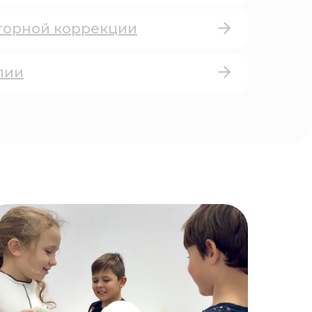
торной коррекции
пии