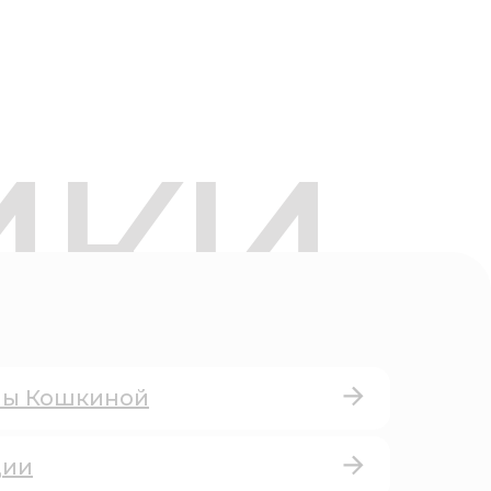
ИКИ
ны Кошкиной
дии