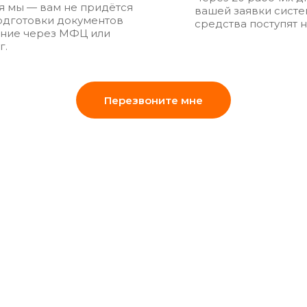
 мы — вам не придётся
вашей заявки сис
подготовки документов
средства поступят н
ение через МФЦ или
г.
Перезвоните мне