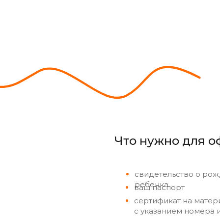
Что нужно для 
свидетельство о ро
ребенка
ваш паспорт
сертификат на матер
с указанием номера 