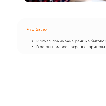
Что было:
Молчал, понимание речи на бытово
В остальном все сохранно- зритель
После первого часа работы активи
Второй час работы принес слова
Прошел 1 курс терапии по Методу Д
Ребенок постоянно в игровой деят