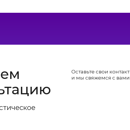
аем
Оставьте свои контак
и мы свяжемся с вам
льтацию
стическое